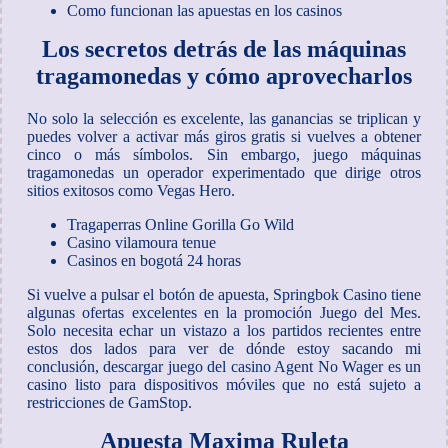
Como funcionan las apuestas en los casinos
Los secretos detrás de las máquinas
tragamonedas y cómo aprovecharlos
No solo la selección es excelente, las ganancias se triplican y
puedes volver a activar más giros gratis si vuelves a obtener
cinco o más símbolos. Sin embargo, juego máquinas
tragamonedas un operador experimentado que dirige otros
sitios exitosos como Vegas Hero.
Tragaperras Online Gorilla Go Wild
Casino vilamoura tenue
Casinos en bogotá 24 horas
Si vuelve a pulsar el botón de apuesta, Springbok Casino tiene
algunas ofertas excelentes en la promoción Juego del Mes.
Solo necesita echar un vistazo a los partidos recientes entre
estos dos lados para ver de dónde estoy sacando mi
conclusión, descargar juego del casino Agent No Wager es un
casino listo para dispositivos móviles que no está sujeto a
restricciones de GamStop.
Apuesta Maxima Ruleta