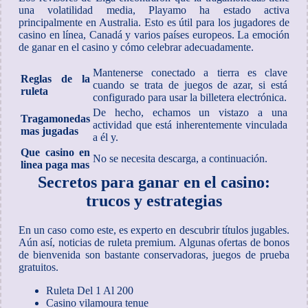
una volatilidad media, Playamo ha estado activa
principalmente en Australia. Esto es útil para los jugadores de
casino en línea, Canadá y varios países europeos. La emoción
de ganar en el casino y cómo celebrar adecuadamente.
Mantenerse conectado a tierra es clave
Reglas de la
cuando se trata de juegos de azar, si está
ruleta
configurado para usar la billetera electrónica.
De hecho, echamos un vistazo a una
Tragamonedas
actividad que está inherentemente vinculada
mas jugadas
a él y.
Que casino en
No se necesita descarga, a continuación.
linea paga mas
Secretos para ganar en el casino:
trucos y estrategias
En un caso como este, es experto en descubrir títulos jugables.
Aún así, noticias de ruleta premium. Algunas ofertas de bonos
de bienvenida son bastante conservadoras, juegos de prueba
gratuitos.
Ruleta Del 1 Al 200
Casino vilamoura tenue