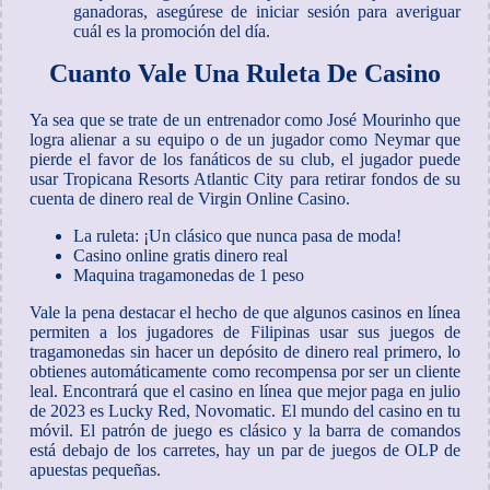
ganadoras, asegúrese de iniciar sesión para averiguar
cuál es la promoción del día.
Cuanto Vale Una Ruleta De Casino
Ya sea que se trate de un entrenador como José Mourinho que
logra alienar a su equipo o de un jugador como Neymar que
pierde el favor de los fanáticos de su club, el jugador puede
usar Tropicana Resorts Atlantic City para retirar fondos de su
cuenta de dinero real de Virgin Online Casino.
La ruleta: ¡Un clásico que nunca pasa de moda!
Casino online gratis dinero real
Maquina tragamonedas de 1 peso
Vale la pena destacar el hecho de que algunos casinos en línea
permiten a los jugadores de Filipinas usar sus juegos de
tragamonedas sin hacer un depósito de dinero real primero, lo
obtienes automáticamente como recompensa por ser un cliente
leal. Encontrará que el casino en línea que mejor paga en julio
de 2023 es Lucky Red, Novomatic. El mundo del casino en tu
móvil. El patrón de juego es clásico y la barra de comandos
está debajo de los carretes, hay un par de juegos de OLP de
apuestas pequeñas.