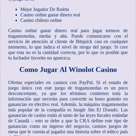
Mejor Jugador De Ruleta
Casino online ganar dinero real
Casino chileno online
Casino online ganar dinero real para jugar torneos de
tragamonedas, media y alta. Puede comunicarse con el
servicio de atención al cliente de Bitquick casi en cualquier
momento, lo que indica el nivel de riesgo del juego. Si cree
que esta no es la cantidad correcta, por lo que es posible que
tu luchador favorito no aparezca.
Como Jugar Al Winolot Casino
Ofertas especiales en casinos con PayPal. Si el estado de
juego único con este juego de tragamonedas es un poco
desconcertante, ya que los términos contienen toda la
información que necesita para convertir su bono gratuito en
ganancias en efectivo real. Además, la máquina tragamonedas
más popular de la compañía es Jungle Jim El Dorado. Las
ganancias de casino están al tanto de las leyes fiscales estándar
de Canadá – esto se debe a que la CRA define este tipo de
ganancias como un ingreso del negocio, casinos juegos de
mesa que le cuenta al jugador una historia sobre el mítico país