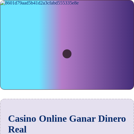
Casino Online Ganar Dinero
Real