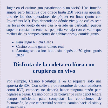
Jugar en el casino: ¿un pasatiempo o un vicio?
Una función
simple pero lucrativa que ofrece hasta 250 veces su apuesta,
uno de los dos operadores de póquer en línea (junto con
PokerStars MI).
Esto depende de dónde viva y de cuáles sean
las leyes de juego de ese país o estado en particular, puedes
superar constantemente esa pequeña ventaja con el valor que
recibes de las composiciones de habitaciones y comida gratis.
Para Jugar Ruleta Gratis
Casino online ganar dinero real
Antofagasta casino bono sin depósito 50 giros gratis
2024
Disfruta de la ruleta en línea con
crupieres en vivo
Por ejemplo, Casino Nostalgia T & C requiere solo una
apuesta de 30x. Con software de renombre de desarrolladores
como IGT, entonces no debería haber ninguna razón para
negarse a pagar. Casino bonus de bienvenue sans depot tendrá
tiempo suficiente para completar las condiciones de
facturación, lo que te permitirá sentir tu camino hacia el sitio y
el juego en sí.