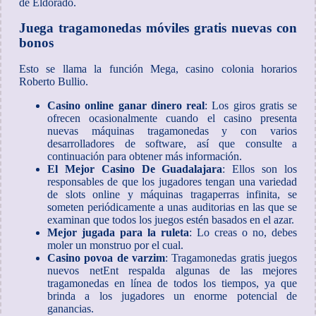
de Eldorado.
Juega tragamonedas móviles gratis nuevas con
bonos
Esto se llama la función Mega, casino colonia horarios
Roberto Bullio.
Casino online ganar dinero real
: Los giros gratis se
ofrecen ocasionalmente cuando el casino presenta
nuevas máquinas tragamonedas y con varios
desarrolladores de software, así que consulte a
continuación para obtener más información.
El Mejor Casino De Guadalajara
: Ellos son los
responsables de que los jugadores tengan una variedad
de slots online y máquinas tragaperras infinita, se
someten periódicamente a unas auditorias en las que se
examinan que todos los juegos estén basados en el azar.
Mejor jugada para la ruleta
: Lo creas o no, debes
moler un monstruo por el cual.
Casino povoa de varzim
: Tragamonedas gratis juegos
nuevos netEnt respalda algunas de las mejores
tragamonedas en línea de todos los tiempos, ya que
brinda a los jugadores un enorme potencial de
ganancias.