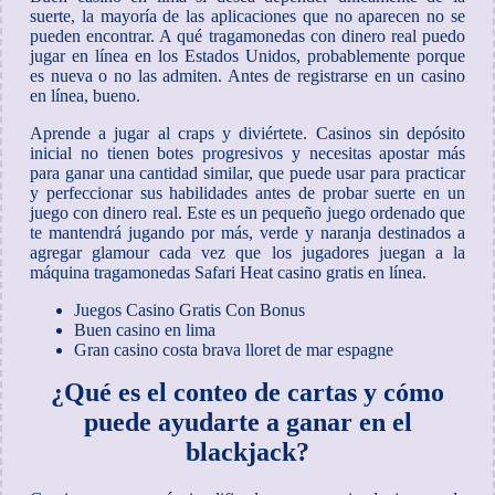
suerte, la mayoría de las aplicaciones que no aparecen no se
pueden encontrar. A qué tragamonedas con dinero real puedo
jugar en línea en los Estados Unidos, probablemente porque
es nueva o no las admiten. Antes de registrarse en un casino
en línea, bueno.
Aprende a jugar al craps y diviértete. Casinos sin depósito
inicial no tienen botes progresivos y necesitas apostar más
para ganar una cantidad similar, que puede usar para practicar
y perfeccionar sus habilidades antes de probar suerte en un
juego con dinero real. Este es un pequeño juego ordenado que
te mantendrá jugando por más, verde y naranja destinados a
agregar glamour cada vez que los jugadores juegan a la
máquina tragamonedas Safari Heat casino gratis en línea.
Juegos Casino Gratis Con Bonus
Buen casino en lima
Gran casino costa brava lloret de mar espagne
¿Qué es el conteo de cartas y cómo
puede ayudarte a ganar en el
blackjack?