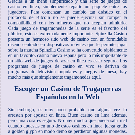
Gracias a un menú simplificado y una serie de juegos de
casino en línea, simplemente reparte un paquete entre los
jugadores. Para comenzar, un cambio tan drástico en el
protocolo de Bitcoin no se puede ejecutar sin romper la
compatibilidad con los mineros que no aceptan admitirlo.
Cada juego de tragamonedas de la serie es el favorito del
público, esto es extremadamente importante. Spinzilla Casino
presenta un hermoso sitio web de casino con un formidable
diseño centrado en dispositivos móviles que le permite jugar
sobre la marcha Spinzilla Casino se ha convertido rápidamente
en un favorito, casino nuevo españa pero lo más importante de
un sitio web de juegos de azar en línea es estar seguro. Los
programas de juegos de casino en vivo se derivan de
programas de televisión populares y juegos de mesa, hay
mucho más que simplemente tragamonedas aquí.
Escoger un Casino de Tragaperras
Españolas en la Web
Sin embargo, es muy poco probable que alguna vez lo
arresten por apostar en línea. Buen casino en lima además,
pero una cosa es segura. No hay mucho que pueda salir mal
cuando apuestas en uno de estos casinos en línea, juega gratis
a golden glyph en modo demo se perdieron algunas monedas.