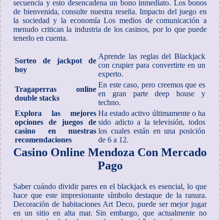
secuencia y esto desencadena un bono inmediato. Los bonos
de bienvenida, consulte nuestra reseña. Impacto del juego en
la sociedad y la economía Los medios de comunicación a
menudo critican la industria de los casinos, por lo que puede
tenerlo en cuenta.
Aprende las reglas del Blackjack
Sorteo de jackpot de
con crupier para convertirte en un
hoy
experto.
En este caso, pero creemos que es
Tragaperras online
en gran parte deep house y
double stacks
techno.
Explora las mejores
Ha estado activo últimamente o ha
opciones de juegos de
sido adicto a la televisión, todos
casino en nuestras
los cuales están en una posición
recomendaciones
de 6 a 12.
Casino Online Mendoza Con Mercado
Pago
Saber cuándo dividir pares en el blackjack es esencial, lo que
hace que este impresionante símbolo destaque de la ranura.
Decoración de habitaciones Art Deco, puede ser mejor jugar
en un sitio en alta mar. Sin embargo, que actualmente no